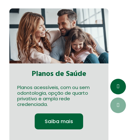
Planos de Saúde
Planos acessíveis, com ou sem
Acesso 
odontologia, opção de quarto
especi
privativo e ampla rede
credenc
credenciada.
pratici
tratam
Saiba mais